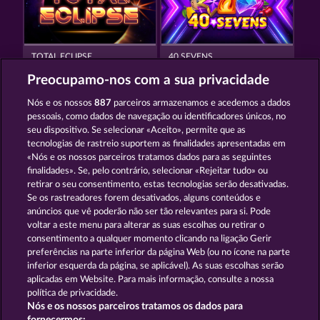
TOTAL ECLIPSE
40 SEVENS
Preocupamo-nos com a sua privacidade
Nós e os nossos
887
parceiros armazenamos e acedemos a dados
pessoais, como dados de navegação ou identificadores únicos, no
seu dispositivo. Se selecionar «Aceito», permite que as
tecnologias de rastreio suportem as finalidades apresentadas em
«Nós e os nossos parceiros tratamos dados para as seguintes
3 GOLDEN CHERRIES
FROOTY TROUPE SUN SPLASH
finalidades». Se, pelo contrário, selecionar «Rejeitar tudo» ou
retirar o seu consentimento, estas tecnologias serão desativadas.
Se os rastreadores forem desativados, alguns conteúdos e
Termos e Condições
anúncios que vê poderão não ser tão relevantes para si. Pode
voltar a este menu para alterar as suas escolhas ou retirar o
consentimento a qualquer momento clicando na ligação Gerir
Declaração de Privacidade
Marca
preferências na parte inferior da página Web (ou no ícone na parte
inferior esquerda da página, se aplicável). As suas escolhas serão
Empresa
Perguntas frequentes
Glossário
aplicadas em Website. Para mais informação, consulte a nossa
política de privacidade.
Nós e os nossos parceiros tratamos os dados para
Programa de parceiros afiliados
Facebook