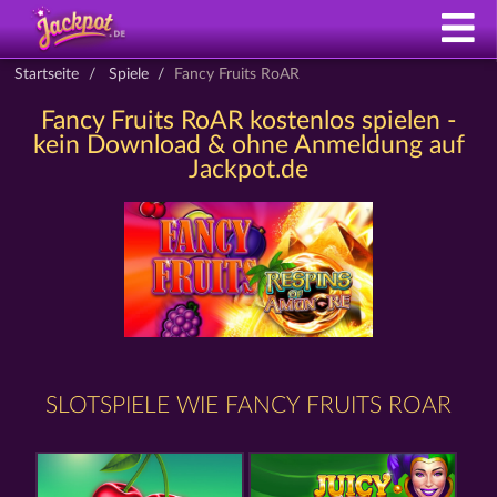
Startseite
Spiele
Fancy Fruits RoAR
Fancy Fruits RoAR kostenlos spielen -
kein Download & ohne Anmeldung auf
Jackpot.de
SLOTSPIELE WIE FANCY FRUITS ROAR