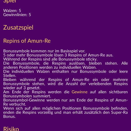
Spiel
Walzen: 5
Gewinnlinien: 5
Zusatzspiel
Repins of Amun-Re
Bonussymbole kommen nur im Basisspiel vor.
5 oder mehr Bonussymbole lösen 3 Respins of Amun-Re aus.
Während der Respins sind alle Bonussymbole sticky.
Die Bonussymbole, die Respins auslösen, bleiben stehen. Alle
anderen Positionen werden zu individuellen Walzen.
Die individuellen Walzen enthalten nur Bonussymbole oder leere
Stellen.
Bleiben während der Respins of Amun-Re ein oder mehrere
Bonussymbole stehen, wird die Anzahl der verleibenden Respins
wieder auf 3 gesetzt.
Am Ende der Respins werden die
Gewinne
auf allen sichtbaren
Bonussymbolen summiert.
Bonussymbol-Gewinne werden nur am Ende der Respins of Amun-
Re verbucht.
Wenn sich auf allen möglichen Positionen Bonussymbole befinden,
enden die Respins vorzeitig und man erhält zusätzlich den Super-Ra
Bonus.
Risiko