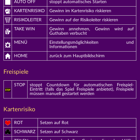
AUTO OFF
stoppt automatisches Starten
KARTENRISIKO
Gewinn im Kartenrisiko riskieren
RISIKOLEITER
Gewinn auf der Risikoleiter riskieren
TAKE WIN
Gewinn annehmen, Gewinn wird auf
Guthaben verbucht
MENÜ
Einstellungsmöglichkeiten und
Informationen
HOME
zurück zum Hauptbildschirm
Freispiele
STOP
stoppt Countdown für automatischen Freispiel-
Eintritt (falls das Spiel Freispiele anbietet), Freispiele
müssen manuell gestartet werden
Kartenrisiko
ROT
Setzen auf Rot
SCHWARZ
Setzen auf Schwarz