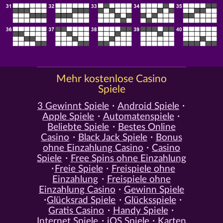
Mehr kostenlose Casino
Spiele
3 Gewinnt Spiele
Android Spiele
Apple Spiele
Automatenspiele
Beliebte Spiele
Bestes Online
Casino
Black Jack Spiele
Bonus
ohne Einzahlung Casino
Casino
Spiele
Free Spins ohne Einzahlung
Freie Spiele
Freispiele ohne
Einzahlung
Freispiele ohne
Einzahlung Casino
Gewinn Spiele
Glücksrad Spiele
Glücksspiele
Gratis Casino
Handy Spiele
Internet Spiele
iOS Spiele
Karten