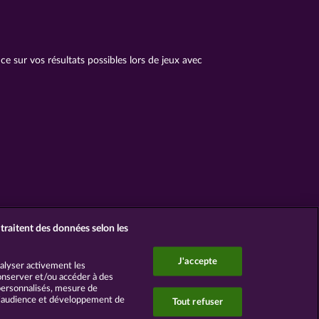
 sur vos résultats possibles lors de jeux avec
traitent des données selon les
J'accepte
nalyser activement les
 Conserver et/ou accéder à des
 personnalisés, mesure de
d’audience et développement de
Tout refuser