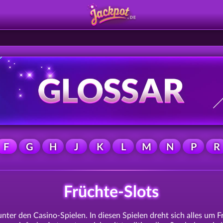
F
G
H
J
K
L
M
N
P
R
Früchte-Slots
 unter den Casino-Spielen. In diesen Spielen dreht sich alles um 