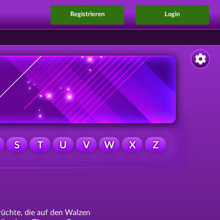
Registrieren
Login
S
T
U
V
W
X
Z
Früchte, die auf den Walzen