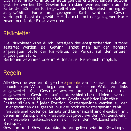
Das Kartenrisiko kann durch Betätigen des entsprechenden Buttons
gestartet werden. Der Gewinn kann riskiert werden, indem auf die
Farbe der nächsten Karte gewettet wird. Bei Übereinstimmung der
ausgewählten Farbe und gezogener Karte wird der Gewinn
verdoppelt. Passt die gewählte Farbe nicht mit der gezogenen Karte
zusammen ist der Einsatz verloren.
Risikoleiter
Die Risikoleiter kann durch Betätigen des entsprechenden Buttons
gestartet werden. Bei Gewinn landet man auf der höheren
angezeigten Stufe der Risikoleiter, bei Verlust auf der unteren
angezeigten Stufe.
Bei hohen Gewinnen oder im Autostart ist Risiko nicht möglich.
Regeln
Alle Gewinne werden für gleiche
Symbole
von links nach rechts auf
benachbarten Walzen, beginnend mit der ersten Walze von links
ausgewertet. Alle Gewinne werden nur auf bezahlten Linien
ausgewertet. Gewinne auf unterschiedlichen Linien werden
zusammengezählt. Nur der höchste Gewinn auf jeder Linie zählt.
Scatter zählen auf jeder Position. Scattergewinne werden zu den
Liniengewinnen dazugezählt. Nur der höchste Scattergewinn zählt.
Freispiele sind kostenlos. Einsatz und Linienanzahl sind dieselben, mit
denen im Basisspiel die Freispiele ausgelöst wurden. Walzenstreifen
in Freispielen unterscheiden sich von den Walzenstreifen im
Basisspiel.
Gewinne und Gewinnkombinationen gelten wie im Gewinnplan