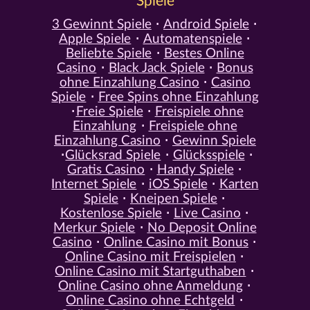
Spiele
3 Gewinnt Spiele
Android Spiele
Apple Spiele
Automatenspiele
Beliebte Spiele
Bestes Online
Casino
Black Jack Spiele
Bonus
ohne Einzahlung Casino
Casino
Spiele
Free Spins ohne Einzahlung
Freie Spiele
Freispiele ohne
Einzahlung
Freispiele ohne
Einzahlung Casino
Gewinn Spiele
Glücksrad Spiele
Glücksspiele
Gratis Casino
Handy Spiele
Internet Spiele
iOS Spiele
Karten
Spiele
Kneipen Spiele
Kostenlose Spiele
Live Casino
Merkur Spiele
No Deposit Online
Casino
Online Casino mit Bonus
Online Casino mit Freispielen
Online Casino mit Startguthaben
Online Casino ohne Anmeldung
Online Casino ohne Echtgeld