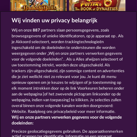
Wij vinden uw privacy belangrijk
BOOKS AND BULLS
JACK POTTER & THE BOOK OF DYNASTIES 6
Wij en onze
887
partners slaan persoonsgegevens, zoals
browsegegevens of unieke identificatoren, op je apparaat op . Als
je Akkoord selecteert, worden trackingtechnologieën
ingeschakeld om de doeleinden te ondersteunen die worden
weergegeven onder „Wij en onze partners verwerken gegevens
voor de volgende doeleinden”. . Als u Alles afwijzen selecteert of
uw toestemming intrekt, worden deze uitgeschakeld. Als
THE WARLOCKS BOOK
BOOK OF THE AGES
trackers zijn uitgeschakeld, zijn sommige content en advertenties
die je ziet wellicht niet zo relevant voor jou. Je kunt dit menu
opnieuw openen om je keuzes te wijzigen of je toestemming op
elk moment intrekken door op de link Voorkeuren beheren onder
Algemene voorwaarden
Privacyverklaring
aan de webpagina [of het zwevende pictogram linksonder op de
webpagina, indien van toepassing] te klikken. Je selecties zullen
Colofon
Bedrijf
FAQ
Woordenlijst
overal binnen onze volgende kanalen worden doorgevoerd:
Website. Raadpleeg ons privacybeleid voor meer informatie.
Wij en onze partners verwerken gegevens voor de volgende
Partnerprogramma
Facebook
doeleinden:
Terugbetalingsverzoek indienen
Precieze geolocatiegegevens gebruiken. De apparaatkenmerken
actief scannen ter identificatie. Informatie op een apparaat