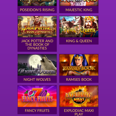
POSEIDON'S RISING
MAJESTIC KING
JACK POTTER AND
KING & QUEEN
THE BOOK OF
DYNASTIES
NIGHT WOLVES
RAMSES BOOK
FANCY FRUITS
EXPLODIAC MAXI
PLAY