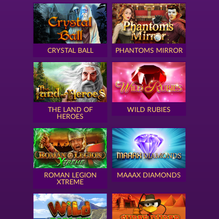
CRYSTAL BALL
PHANTOMS MIRROR
THE LAND OF
WILD RUBIES
HEROES
ROMAN LEGION
MAAAX DIAMONDS
XTREME