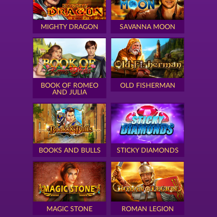
MIGHTY DRAGON
SAVANNA MOON
BOOK OF ROMEO
OLD FISHERMAN
AND JULIA
BOOKS AND BULLS
STICKY DIAMONDS
MAGIC STONE
ROMAN LEGION