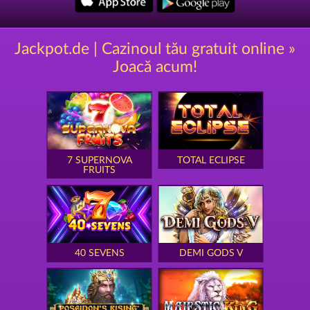
Jackpot.de | Cazinoul tău gratuit online »
Joacă acum!
7 SUPERNOVA
TOTAL ECLIPSE
FRUITS
40 SEVENS
DEMI GODS V