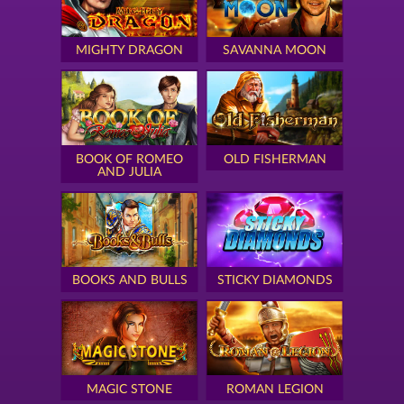
MIGHTY DRAGON
SAVANNA MOON
BOOK OF ROMEO
OLD FISHERMAN
AND JULIA
BOOKS AND BULLS
STICKY DIAMONDS
MAGIC STONE
ROMAN LEGION