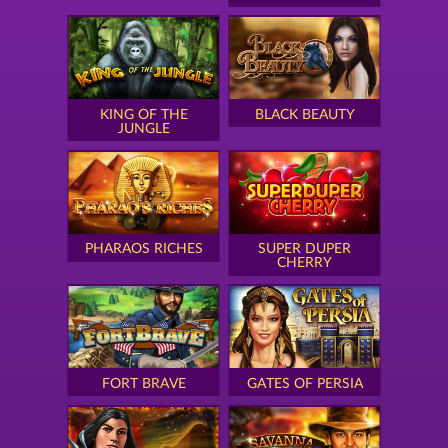
KING OF THE
BLACK BEAUTY
JUNGLE
PHARAOS RICHES
SUPER DUPER
CHERRY
FORT BRAVE
GATES OF PERSIA