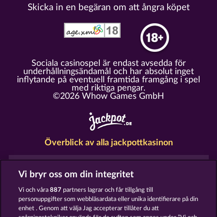
Skicka in en begäran om att ångra köpet
Sociala casinospel är endast avsedda för
underhållningsändamål och har absolut inget
inflytande på eventuell framtida framgång i spel
med riktiga pengar.
©2026 Whow Games GmbH
Överblick av alla jackpottkasinon
https://www.myjackpot.com/cs
Vi bryr oss om din integritet
https://www.myjackpot.dk
Vi och våra
887
partners lagrar och får tillgång till
https://www.jackpot.at
personuppgifter som webbläsardata eller unika identifierare på din
enhet . Genom att välja Jag accepterar tillåter du att