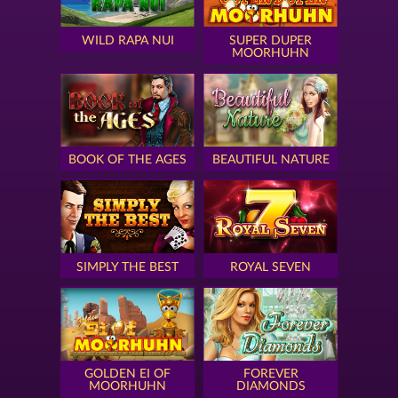
WILD RAPA NUI
SUPER DUPER
MOORHUHN
BOOK OF THE AGES
BEAUTIFUL NATURE
SIMPLY THE BEST
ROYAL SEVEN
GOLDEN EI OF
FOREVER
MOORHUHN
DIAMONDS