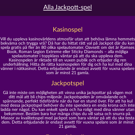
Alla Jackpott-spel
Kasinospel
Vill du uppleva kasinovärldens atmosfär utan att behöva lämna hemmets
bekväma och trygga vrå? Då har du hittat rätt val på Jackpot där du kan
spela gratis på fler än 80 olika spelautomater. Oavsett om det är Ramses
Book, Roman Legion Extreme eller Sticky Diamonds – alla möjliga
spelautomater i toppklass väntar på att du ska uppleva dem.
Kasinospelen är riktade till en vuxen publik och erbjuder dig ren
underhållning. Hitta de rätta kasinospelen för dig och ha kul med dina
vänner i nätkasinot. Detta erbjudande är endast avsett för vuxna spelare
som är minst 21 gamla.
Jackpotspel
Gå inte miste om möjligheten att vinna unika jackpottar på vägen mot
ditt mål att bli chips-miljonär. Jackpotspelen är omväxlande och
spännande, perfekt tidsfördriv när du har en stund över. För att ha kul
med dessa jackpotspel behöver du inte spendera en enda krona och inte
ladda ner något. Du kan enkelt spela och ha roligt med dina vänner utan
bekymmer. Bestäm bara hur många chips du vill satsa och snurra på.
Massor av kvalitetsspel med jackpot som bara väntar på att du ska testa
dem. Detta erbjudande är endast avsett för vuxna spelare som är minst
21 gamla.