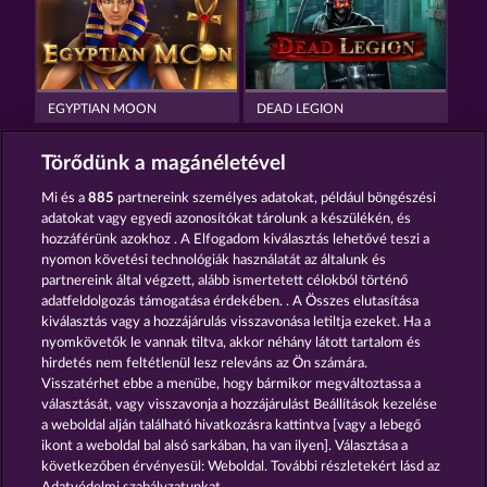
EGYPTIAN MOON
DEAD LEGION
Törődünk a magánéletével
Mi és a
885
partnereink személyes adatokat, például böngészési
adatokat vagy egyedi azonosítókat tárolunk a készülékén, és
hozzáférünk azokhoz . A Elfogadom kiválasztás lehetővé teszi a
nyomon követési technológiák használatát az általunk és
BEER PARTY
EGGCITING FRUITS - HOLD & SPIN
partnereink által végzett, alább ismertetett célokból történő
adatfeldolgozás támogatása érdekében. . A Összes elutasítása
kiválasztás vagy a hozzájárulás visszavonása letiltja ezeket. Ha a
Részvételi feltételek
nyomkövetők le vannak tiltva, akkor néhány látott tartalom és
hirdetés nem feltétlenül lesz releváns az Ön számára.
Visszatérhet ebbe a menübe, hogy bármikor megváltoztassa a
Adatkezelési tájékoztató
Impresszum
választását, vagy visszavonja a hozzájárulást Beállítások kezelése
a weboldal alján található hivatkozásra kattintva [vagy a lebegő
A cég
GYIK
Szójegyzék
ikont a weboldal bal alsó sarkában, ha van ilyen]. Választása a
következőben érvényesül: Weboldal. További részletekért lásd az