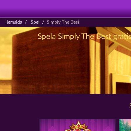
Hemsida
Spel
Simply The Best
Spela Simply The Best gratis