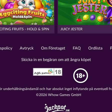
CITING FRUITS - HOLD & SPIN
JUICY JESTER
spolicy
Avtryck
Om Företaget
FAQ
Ordlista
P
Skicka in en begäran om att ångra köpet
ör underhållningsändamål och har absolut inget inflytande på eventuell fr
©2026 Whow Games GmbH