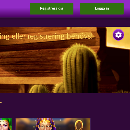
Registrera dig
Logga in
ng eller registrering behövs!
T