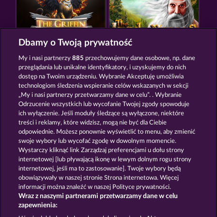
Dbamy o Twoją prywatność
THE GRIFFIN
THE LAND OF HEROES
My i nasi partnerzy
885
przechowujemy dane osobowe, np. dane
przeglądania lub unikalne identyfikatory, i uzyskujemy do nich
dostęp na Twoim urządzeniu. Wybranie Akceptuję umożliwia
technologiom śledzenia wspieranie celów wskazanych w sekcji
„My i nasi partnerzy przetwarzamy dane w celu”. . Wybranie
Odrzucenie wszystkich lub wycofanie Twojej zgody spowoduje
ich wyłączenie. Jeśli moduły śledzące są wyłączone, niektóre
MAGIC MIRROR
MAGIC STONE
treści i reklamy, które widzisz, mogą nie być dla Ciebie
odpowiednie. Możesz ponownie wyświetlić to menu, aby zmienić
swoje wybory lub wycofać zgodę w dowolnym momencie.
Wystarczy kliknąć link Zarządzaj preferencjami u dołu strony
Zasady i warunki
Polityka prywatności
internetowej [lub pływającą ikonę w lewym dolnym rogu strony
internetowej, jeśli ma to zastosowanie]. Twoje wybory będą
Nota prawna
Firma
FAQ
Słownik
obowiązywały w naszej stronie Strona internetowa. Więcej
informacji można znaleźć w naszej Polityce prywatności.
Wraz z naszymi partnerami przetwarzamy dane w celu
Program partnerski
Facebook
zapewnienia: