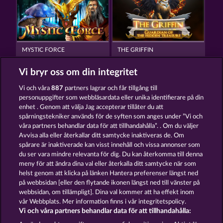
MYSTIC FORCE
THE GRIFFIN
Vi bryr oss om din integritet
Vi och våra
887
partners lagrar och får tillgång till
personuppgifter som webbläsardata eller unika identifierare på din
enhet . Genom att välja Jag accepterar tillåter du att
spårningstekniker används för de syften som anges under ”Vi och
MAGIC MIRROR
CRYSTAL BALL
våra partners behandlar data för att tillhandahålla”. . Om du väljer
Avvisa alla eller återkallar ditt samtycke inaktiveras de. Om
spårare är inaktiverade kan visst innehåll och vissa annonser som
du ser vara mindre relevanta för dig. Du kan återkomma till denna
Användarvillkor
Sekretesspolicy
Avtryck
meny för att ändra dina val eller återkalla ditt samtycke när som
helst genom att klicka på länken Hantera preferenser längst ned
Om Företaget
FAQ
Ordlista
på webbsidan [eller den flytande ikonen längst ned till vänster på
webbsidan, om tillämpligt]. Dina val kommer att ha effekt inom
Partnerprogram
Facebook
vår Webbplats. Mer information finns i vår integritetspolicy.
Vi och våra partners behandlar data för att tillhandahålla: