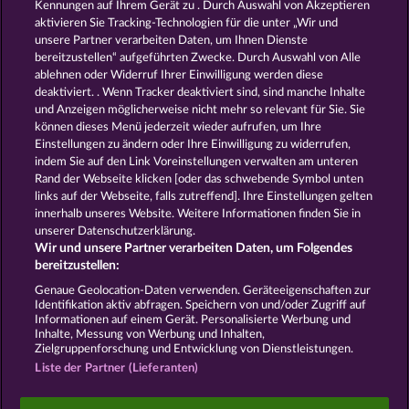
Kennungen auf Ihrem Gerät zu . Durch Auswahl von Akzeptieren
aktivieren Sie Tracking-Technologien für die unter „Wir und
FANCY FRUITS
EXPLODIAC MAXI PLAY
unsere Partner verarbeiten Daten, um Ihnen Dienste
bereitzustellen“ aufgeführten Zwecke. Durch Auswahl von Alle
ablehnen oder Widerruf Ihrer Einwilligung werden diese
deaktiviert. . Wenn Tracker deaktiviert sind, sind manche Inhalte
und Anzeigen möglicherweise nicht mehr so ​​relevant für Sie. Sie
können dieses Menü jederzeit wieder aufrufen, um Ihre
KING OF THE JUNGLE
BLACK BEAUTY
Einstellungen zu ändern oder Ihre Einwilligung zu widerrufen,
indem Sie auf den Link Voreinstellungen verwalten am unteren
Rand der Webseite klicken [oder das schwebende Symbol unten
links auf der Webseite, falls zutreffend]. Ihre Einstellungen gelten
innerhalb unseres Website. Weitere Informationen finden Sie in
unserer Datenschutzerklärung.
AGB
Datenschutz
Impressum
Wir und unsere Partner verarbeiten Daten, um Folgendes
bereitzustellen:
Unternehmensseite
FAQ
Glossar
Genaue Geolocation-Daten verwenden. Geräteeigenschaften zur
Identifikation aktiv abfragen. Speichern von und/oder Zugriff auf
Affiliate-Programm
Facebook
Informationen auf einem Gerät. Personalisierte Werbung und
Inhalte, Messung von Werbung und Inhalten,
Zielgruppenforschung und Entwicklung von Dienstleistungen.
Widerruf einreichen
Liste der Partner (Lieferanten)