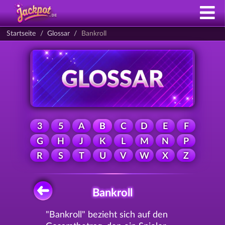
Startseite
Glossar
Bankroll
3
5
A
B
C
D
E
F
G
H
J
K
L
M
N
P
R
S
T
U
V
W
X
Z
Bankroll
"Bankroll" bezieht sich auf den