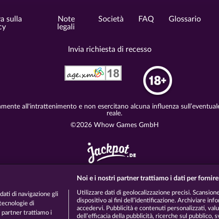
a sulla
Note
Società
FAQ
Glossario
cy
legali
Invia richiesta di recesso
vamente all'intrattenimento e non esercitano alcuna influenza sull’eventual
reale.
©2026 Whow Games GmbH
Noi e i nostri partner trattiamo i dati per fornire
Utilizzare dati di geolocalizzazione precisi. Scansione
ati di navigazione gli
dispositivo ai fini dell’identificazione. Archiviare in
 tecnologie di
accedervi. Pubblicità e contenuti personalizzati, val
 partner trattiamo i
dell’efficacia della pubblicità, ricerche sul pubblico, s