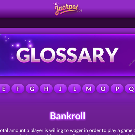
E
F
G
H
J
L
M
O
P
Q
Bankroll
otal amount a player is willing to wager in order to play a game o