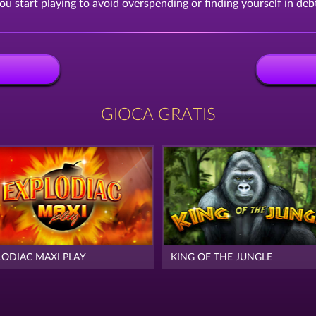
ou start playing to avoid overspending or finding yourself in deb
GIOCA GRATIS
LODIAC MAXI PLAY
KING OF THE JUNGLE