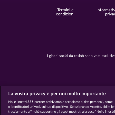
Termini e
Informativ
condizioni
priva
I giochi social da casinò sono volti esclusi
La vostra privacy è per noi molto importante
Noi e i nostri
885
partner archiviamo e accediamo ai dati personali, come i d
o identificatori univoci, sul tuo dispositivo . Selezionando Accetto, abiliti le
tracciamento affinché supportino gli scopi mostrati alla voce "Noi e i nostri