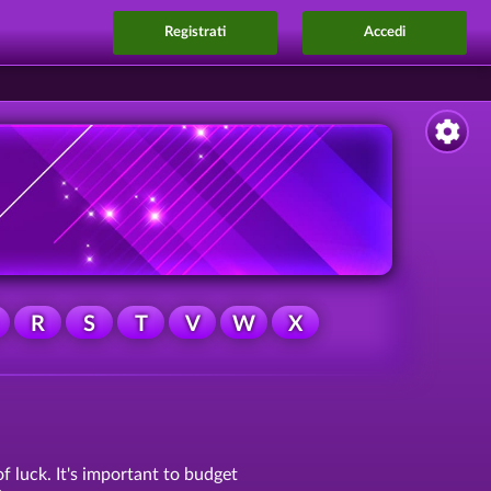
Registrati
Accedi
R
S
T
V
W
X
f luck. It's important to budget