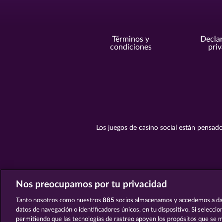
Términos y
Decla
condiciones
pri
Los juegos de casino social están pensado
Nos preocupamos por tu privacidad
Tanto nosotros como nuestros
885
socios almacenamos y accedemos a da
datos de navegación o identificadores únicos, en tu dispositivo. Si selecci
permitiendo que las tecnologías de rastreo apoyen los propósitos que se