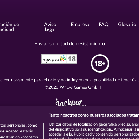
ración de
Aviso
Empresa
FAQ
Glosario
vacidad
Legal
Enviar solicitud de desistimiento
s exclusivamente para el ocio y no influyen en la posibilidad de tener éxi
©2026 Whow Games GmbH
Tanto nosotros como nuestros asociados tratam
Utilizar datos de localización geográfica precisa. ana
tos personales, como
del dispositivo para su identificación.. Almacenar la
onas Acepto, estarás
acceder a ella. Publicidad y contenido personalizado
 muestran en «nosotros