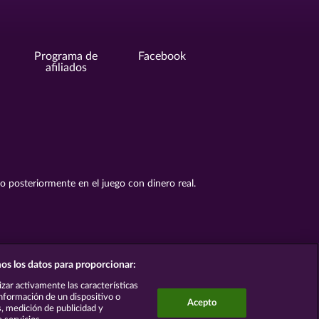
Programa de
Facebook
afiliados
to posteriormente en el juego con dinero real.
os los datos para proporcionar:
lizar activamente las características
 información de un dispositivo o
Acepto
s, medición de publicidad y