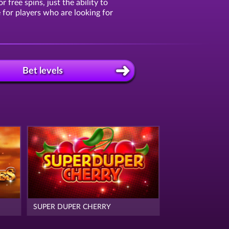
free spins, just the ability to
e for players who are looking for
Bet levels
SUPER DUPER CHERRY