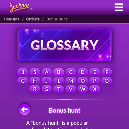
Hemsida
Ordlista
Bonus hunt
3
5
A
B
C
D
E
F
G
H
J
L
M
O
P
Q
R
S
T
V
W
X
Bonus hunt
A "bonus hunt" is a popular