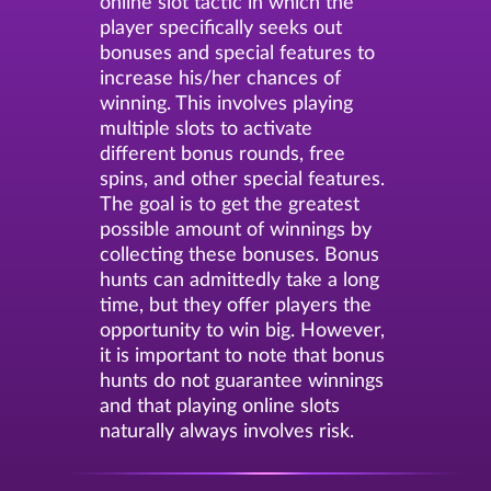
online slot tactic in which the
player specifically seeks out
bonuses and special features to
increase his/her chances of
winning. This involves playing
multiple slots to activate
different bonus rounds, free
spins, and other special features.
The goal is to get the greatest
possible amount of winnings by
collecting these bonuses. Bonus
hunts can admittedly take a long
time, but they offer players the
opportunity to win big. However,
it is important to note that bonus
hunts do not guarantee winnings
and that playing online slots
naturally always involves risk.