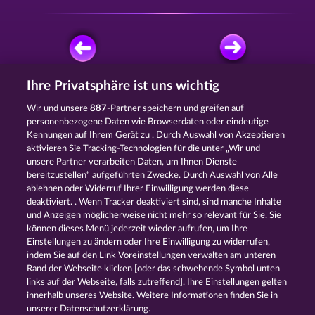
Ihre Privatsphäre ist uns wichtig
KOSTENLOS SPIELEN
Wir und unsere
887
-Partner speichern und greifen auf
personenbezogene Daten wie Browserdaten oder eindeutige
Kennungen auf Ihrem Gerät zu . Durch Auswahl von Akzeptieren
aktivieren Sie Tracking-Technologien für die unter „Wir und
unsere Partner verarbeiten Daten, um Ihnen Dienste
bereitzustellen“ aufgeführten Zwecke. Durch Auswahl von Alle
ablehnen oder Widerruf Ihrer Einwilligung werden diese
DRAGONHEART THE NIBELUNG LEGENDS
7 SUPERNOVA FRUITS NEW LIMITS
deaktiviert. . Wenn Tracker deaktiviert sind, sind manche Inhalte
und Anzeigen möglicherweise nicht mehr so ​​relevant für Sie. Sie
können dieses Menü jederzeit wieder aufrufen, um Ihre
Einstellungen zu ändern oder Ihre Einwilligung zu widerrufen,
indem Sie auf den Link Voreinstellungen verwalten am unteren
Rand der Webseite klicken [oder das schwebende Symbol unten
LUCKY PHARAOH WILD
40 SEVENS DIAMOND TREASURES
links auf der Webseite, falls zutreffend]. Ihre Einstellungen gelten
innerhalb unseres Website. Weitere Informationen finden Sie in
unserer Datenschutzerklärung.