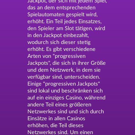
Jackpot, der sich mit jedem Spiel,
das an dem entsprechenden
Spielautomaten gespielt wird,
erhöht. Ein Teil jedes Einsatzes,
den Spieler am Slot tätigen, wird
in den Jackpot einbezahlt,
wodurch sich dieser stetig
erhöht. Es gibt verschiedene
Arten von "progressiven
Jackpots", die sich in ihrer Größe
und dem Netzwerk, in dem sie
verfügbar sind, unterscheiden.
Einige "progressiven Jackpots"
sind lokal und beschränken sich
auf ein einziges Casino, während
andere Teil eines größeren
Netzwerkes sind und sich durch
Einsätze in allen Casinos
erhöhen, die Teil dieses
Netzwerkes sind. Um einen