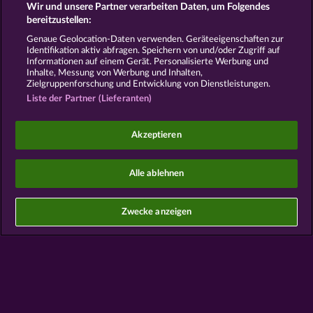
Wir und unsere Partner verarbeiten Daten, um Folgendes
bereitzustellen:
AGB
Datenschutz
Impressum
Genaue Geolocation-Daten verwenden. Geräteeigenschaften zur
Identifikation aktiv abfragen. Speichern von und/oder Zugriff auf
Informationen auf einem Gerät. Personalisierte Werbung und
Unternehmensseite
FAQ
Glossar
Inhalte, Messung von Werbung und Inhalten,
Zielgruppenforschung und Entwicklung von Dienstleistungen.
Affiliate-Programm
Facebook
Liste der Partner (Lieferanten)
Widerruf einreichen
Akzeptieren
Alle ablehnen
Social Casino Spiele dienen der reinen Unterhaltung
Zwecke anzeigen
und haben keinen Einfluss auf mögliche künftige
Erfolge bei Glücksspielen mit Geldeinsatz.
©2026 Whow Games GmbH