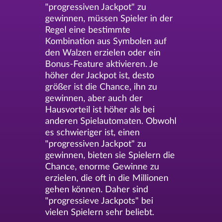
"progressiven Jackpot" zu
gewinnen, müssen Spieler in der
Regel eine bestimmte
Kombination aus Symbolen auf
den Walzen erzielen oder ein
Bonus-Feature aktivieren. Je
höher der Jackpot ist, desto
größer ist die Chance, ihn zu
gewinnen, aber auch der
Hausvorteil ist höher als bei
anderen Spielautomaten. Obwohl
es schwieriger ist, einen
"progressiven Jackpot" zu
gewinnen, bieten sie Spielern die
Chance, enorme Gewinne zu
erzielen, die oft in die Millionen
gehen können. Daher sind
"progressieve Jackpots" bei
vielen Spielern sehr beliebt.