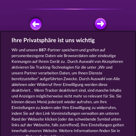
Ihre Privatsphäre ist uns wichtig
KOSTENLOS SPIELEN
Wir und unsere
887
-Partner speichern und greifen auf
personenbezogene Daten wie Browserdaten oder eindeutige
Kennungen auf Ihrem Gerät zu . Durch Auswahl von Akzeptieren
aktivieren Sie Tracking-Technologien für die unter „Wir und
unsere Partner verarbeiten Daten, um Ihnen Dienste
bereitzustellen“ aufgeführten Zwecke. Durch Auswahl von Alle
ablehnen oder Widerruf Ihrer Einwilligung werden diese
DEMI GODS V
POSEIDON'S RISING
deaktiviert. . Wenn Tracker deaktiviert sind, sind manche Inhalte
und Anzeigen möglicherweise nicht mehr so ​​relevant für Sie. Sie
können dieses Menü jederzeit wieder aufrufen, um Ihre
Einstellungen zu ändern oder Ihre Einwilligung zu widerrufen,
indem Sie auf den Link Voreinstellungen verwalten am unteren
Rand der Webseite klicken [oder das schwebende Symbol unten
MAJESTIC KING
JACK POTTER AND THE BOOK OF DYNASTIES
links auf der Webseite, falls zutreffend]. Ihre Einstellungen gelten
innerhalb unseres Website. Weitere Informationen finden Sie in