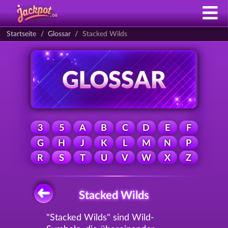
Startseite
Glossar
Stacked Wilds
3
5
A
B
C
D
E
F
G
H
J
K
L
M
N
P
R
S
T
U
V
W
X
Z
Stacked Wilds
"Stacked Wilds" sind Wild-