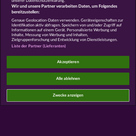
unserer Datenschutzerklärung.
Wir und unsere Partner verarbeiten Daten, um Folgendes
bereitzustellen:
AGB
Datenschutz
Impressum
Genaue Geolocation-Daten verwenden. Geräteeigenschaften zur
Identifikation aktiv abfragen. Speichern von und/oder Zugriff auf
Informationen auf einem Gerät. Personalisierte Werbung und
Unternehmensseite
FAQ
Glossar
Inhalte, Messung von Werbung und Inhalten,
Zielgruppenforschung und Entwicklung von Dienstleistungen.
Affiliate-Programm
Facebook
Liste der Partner (Lieferanten)
Widerruf einreichen
Akzeptieren
Alle ablehnen
Social Casino Spiele dienen der reinen Unterhaltung
Zwecke anzeigen
und haben keinen Einfluss auf mögliche künftige
Erfolge bei Glücksspielen mit Geldeinsatz.
©2026 Whow Games GmbH