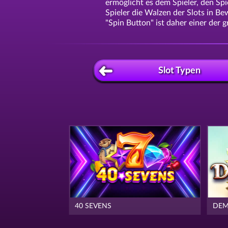
ermöglicht es dem Spieler, den Sp
Spieler die Walzen der Slots in B
"Spin Button" ist daher einer der 
Slot Typen
40 SEVENS
DEM