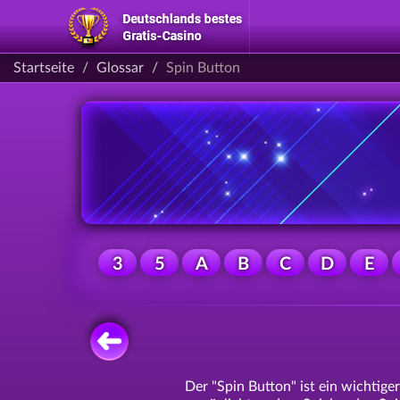
Startseite
Glossar
Spin Button
3
5
A
B
C
D
E
Der "Spin Button" ist ein wichtiger