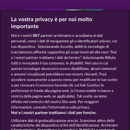
La vostra privacy è per noi molto
importante
SUPER PIGGY COINS
FRUITS FIRST DIAMOND TREASURES
Noi e i nostri
887
partner archiviamo e accediamo ai dati
personali, come i dati di navigazione gli o identificatori univoci, sul
tuo dispositivo . Selezionando Accetto, abiliti le tecnologie di
tracciamento affinché supportino gli scopi mostrati alla voce "Noi
e i nostri partner trattiamo i dati da fornire". Selezionando Rifiuta
tutti o revocando il tuo consenso, le disabiliti. Nel caso in cui
BLITZ COINS
PIGGY KINGS
queste tecnologie dovessero essere disabilitate, alcuni contenuti
e annunci visualizzati potrebbero non essere rilevanti. Puoi
accedere nuovamente a questo menu per modificare le tue scelte
o per revocare il consenso facendo clic sul link Gestisci le
preferenze in fondo alla pagina web. [o l'icona mobile in basso a
sinistra della pagina web, se applicabile]. Tali scelte avranno
Termini e condizioni
effetto nel contesto del nostro Sito web. Per maggiori
informazioni, consulta l'Informativa sulla privacy.
Noi e i nostri partner trattiamo i dati per fornire:
Informativa sulla privacy
Note legali
Utilizzare dati di geolocalizzazione precisi. Scansione attiva delle
caratteristiche del dispositivo ai fini dell’identificazione. Archiviare
Società
FAQ
Glossario