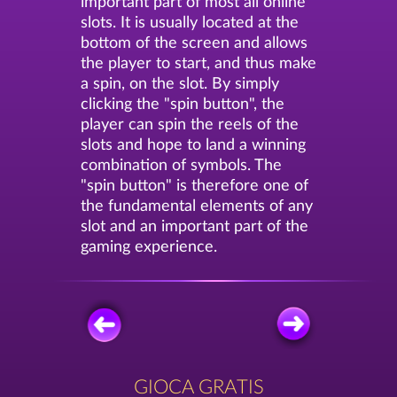
important part of most all online
slots. It is usually located at the
bottom of the screen and allows
the player to start, and thus make
a spin, on the slot. By simply
clicking the "spin button", the
player can spin the reels of the
slots and hope to land a winning
combination of symbols. The
"spin button" is therefore one of
the fundamental elements of any
slot and an important part of the
gaming experience.
GIOCA GRATIS