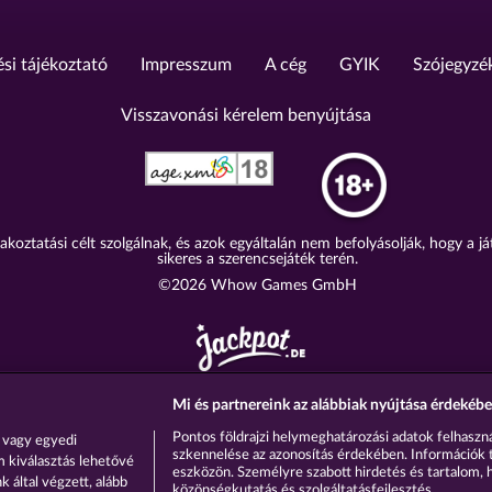
si tájékoztató
Impresszum
A cég
GYIK
Szójegyzé
Visszavonási kérelem benyújtása
akoztatási célt szolgálnak, és azok egyáltalán nem befolyásolják, hogy a j
sikeres a szerencsejáték terén.
©2026 Whow Games GmbH
Mi és partnereink az alábbiak nyújtása érdekébe
Pontos földrajzi helymeghatározási adatok felhaszná
 vagy egyedi
szkennelése az azonosítás érdekében. Információk 
m kiválasztás lehetővé
eszközön. Személyre szabott hirdetés és tartalom, 
 által végzett, alább
közönségkutatás és szolgáltatásfejlesztés.