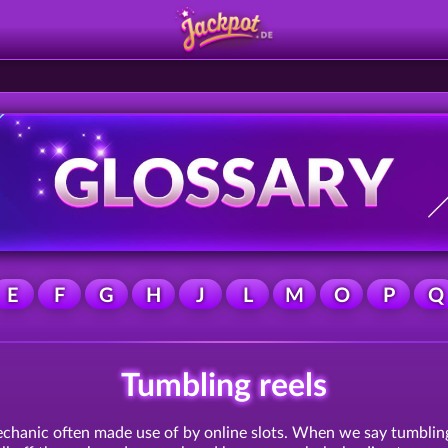
E
F
G
H
J
L
M
O
P
Q
Tumbling reels
echanic often made use of by online slots. When we say tumbling