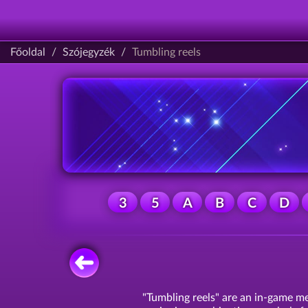
Főoldal
Szójegyzék
Tumbling reels
3
5
A
B
C
D
"Tumbling reels" are an in-game m