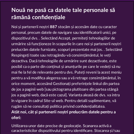
Nouă ne pasă ca datele tale personale să
rămână confidențiale
Noi și partenerii noștri
887
stocăm și accesăm date cu caracter
40 SEVENS
DEMI GODS V
personal, precum datele de navigare sau identificatorii unici, pe
dispozitivul dvs. . Selectând Accept, permiteți tehnologiilor de
urmărire să funcționeze în scopurile în care noi și partenerii noștri
prelucrăm datele furnizate, scopuri prezentate mai jos. . Selectând
Respingeți toate sau retragându-vă consimțământul, le veți
dezactiva. Dacă tehnologiile de urmărire sunt dezactivate, este
POSEIDON'S RISING
MAJESTIC KING
posibil ca o parte din conținut și anunțurile pe care le vedeți să nu
mai fie la fel de relevante pentru dvs. Puteți reveni la acest meniu
pentru a vă modifica alegerea sau a vă retrage consimțământul, în
orice moment, accesând Gestionați preferințele linkul din partea
de jos a paginii web [sau pictograma plutitoare din partea stângă
jos a paginii web, dacă este cazul]. Varianta aleasă de dvs. va intra
Termeni și condiții
în vigoare în cadrul Site-ul web. Pentru detalii suplimentare, vă
rugăm să ne consultați politica privind confidențialitatea.
Declarație de confidențialitate
Atât noi, cât și partenerii noștri prelucrăm datele pentru a
oferi:
Asistență tehnică
Firmă
Utilizarea unor date precise de geolocație. Scanarea activă a
caracteristicilor dispozitivului pentru identificare. Stocarea și/sau