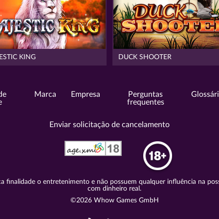
ESTIC KING
DUCK SHOOTER
de
Marca
Empresa
Perguntas
Glossár
e
frequentes
Enviar solicitação de cancelamento
a finalidade o entretenimento e não possuem qualquer influência na poss
com dinheiro real.
©2026 Whow Games GmbH