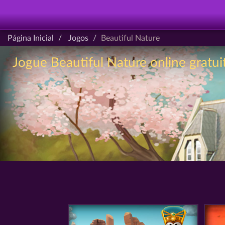
Página Inicial
Jogos
Beautiful Nature
Jogue Beautiful Nature online gratu