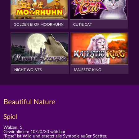
GOLDEN EI OF MOORHUHN
CUTIE CAT
NIGHT WOLVES
MAJESTIC KING
Beautiful Nature
Spiel
Walzen: 5
Gewinnlinien: 10/20/30 wählbar
"Rose" ist Wild und ersetzt alle Symbole außer Scatter.