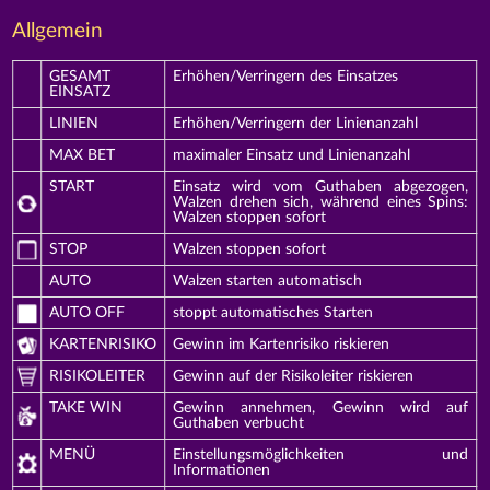
Allgemein
GESAMT
Erhöhen/Verringern des Einsatzes
EINSATZ
LINIEN
Erhöhen/Verringern der Linienanzahl
MAX BET
maximaler Einsatz und Linienanzahl
START
Einsatz wird vom Guthaben abgezogen,
Walzen drehen sich, während eines Spins:
Walzen stoppen sofort
STOP
Walzen stoppen sofort
AUTO
Walzen starten automatisch
AUTO OFF
stoppt automatisches Starten
KARTENRISIKO
Gewinn im Kartenrisiko riskieren
RISIKOLEITER
Gewinn auf der Risikoleiter riskieren
TAKE WIN
Gewinn annehmen, Gewinn wird auf
Guthaben verbucht
MENÜ
Einstellungsmöglichkeiten und
Informationen