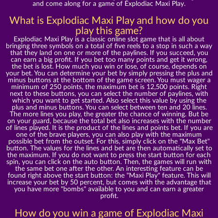
and come along for a game of Explodiac Maxi Play.
What is Explodiac Maxi Play and how do you
play this game?
Explodiac Maxi Play is a classic online slot game that is all about
bringing three symbols on a total of five reels to a stop in such a way
that they land on one or more of the paylines. If you succeed, you
can earn a big profit. If you bet too many points and get it wrong,
the bet is lost. How much you win or lose, of course, depends on
your bet. You can determine your bet by simply pressing the plus and
minus buttons at the bottom of the game screen. You must wager a
minimum of 250 points, the maximum bet is 12,500 points. Right
next to these buttons, you can select the number of paylines, with
which you want to get started. Also select this value by using the
plus and minus buttons. You can select between ten and 20 lines.
The more lines you play, the greater the chance of winning. But be
on your guard, because the total bet also increases with the number
of lines played. It is the product of the lines and points bet. If you are
one of the brave players, you can also play with the maximum
possible bet from the outset. For this, simply click on the "Max Bet"
button. The values for the lines and bet are then automatically set to
the maximum. If you do not want to press the start button for each
spin, you can click on the auto button. Then, the games will run with
the same bet one after the other. An interesting feature can be
found right above the start button: the "Maxi Play" feature. This will
increase your bet by 50 percent, but comes with the advantage that
you have more "bombs" available to you and can earn a greater
profit.
How do you win a game of Explodiac Maxi