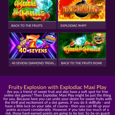
BACK TO THE FRUITS
EXPLODIAC RHFP
40 SEVENS DIAMOND TREASURES
BACK TO THE FRUITS ROAR
Fruity Explosion with Explodiac Maxi Play
Are you a friend of sweet fruit and also have a soft spot for free
online slot games? Then Explodiac Maxi Play might be just the thing
for you. Because here you can unite your desire for sweet fruits with
the thrill and excitement of a slot games. If you do it skillfully - and
have a little luck on your side, of course - then you can fill up your
points account considerably. However, if you take too much of a
risk, those hard-earned points are going to be lost. So be on guard