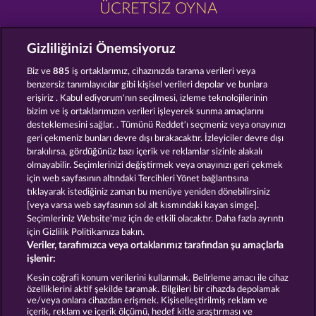
ÜCRETSIZ OYNA
Gizliliğinizi Önemsiyoruz
Biz ve
885
iş ortaklarımız, cihazınızda tarama verileri veya
benzersiz tanımlayıcılar gibi kişisel verileri depolar ve bunlara
erişiriz . Kabul ediyorum'nın seçilmesi, izleme teknolojilerinin
EXPLODIAC MAXI PLAY
KING OF THE JUNGLE
bizim ve iş ortaklarımızın verileri işleyerek sunma amaçlarını
desteklemesini sağlar. . Tümünü Reddet'ı seçmeniz veya onayınızı
geri çekmeniz bunları devre dışı bırakacaktır. İzleyiciler devre dışı
bırakılırsa, gördüğünüz bazı içerik ve reklamlar sizinle alakalı
olmayabilir. Seçimlerinizi değiştirmek veya onayınızı geri çekmek
için web sayfasının altındaki Tercihleri Yönet bağlantısına
BLACK BEAUTY
PHARAOS RICHES
tıklayarak istediğiniz zaman bu menüye yeniden dönebilirsiniz
[veya varsa web sayfasının sol alt kısmındaki kayan simge].
Seçimleriniz Website'mız için de etkili olacaktır. Daha fazla ayrıntı
için Gizlilik Politikamıza bakın.
Veriler, tarafımızca veya ortaklarımız tarafından şu amaçlarla
işlenir:
Hüküm ve Koşullar
Gizlilik Beyanı
Künye
Kesin coğrafi konum verilerini kullanmak. Belirleme amacı ile cihaz
özelliklerini aktif şekilde taramak. Bilgileri bir cihazda depolamak
Şirket
SSS
Sözlük
Ortaklık programı
ve/veya onlara cihazdan erişmek. Kişiselleştirilmiş reklam ve
içerik, reklam ve içerik ölçümü, hedef kitle araştırması ve