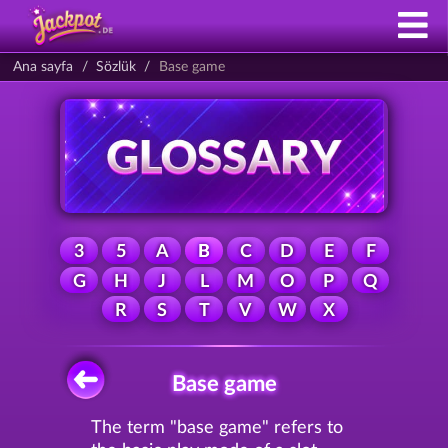
Ana sayfa
Sözlük
Base game
3
5
A
B
C
D
E
F
G
H
J
L
M
O
P
Q
R
S
T
V
W
X
Base game
The term "base game" refers to