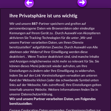
Ihre Privatsphäre ist uns wichtig
KOSTENLOS SPIELEN
Wir und unsere
887
-Partner speichern und greifen auf
personenbezogene Daten wie Browserdaten oder eindeutige
Kennungen auf Ihrem Gerät zu . Durch Auswahl von Akzeptieren
aktivieren Sie Tracking-Technologien für die unter „Wir und
unsere Partner verarbeiten Daten, um Ihnen Dienste
bereitzustellen“ aufgeführten Zwecke. Durch Auswahl von Alle
ablehnen oder Widerruf Ihrer Einwilligung werden diese
ROMAN LEGION
CRYSTAL BALL
deaktiviert. . Wenn Tracker deaktiviert sind, sind manche Inhalte
und Anzeigen möglicherweise nicht mehr so ​​relevant für Sie. Sie
können dieses Menü jederzeit wieder aufrufen, um Ihre
Einstellungen zu ändern oder Ihre Einwilligung zu widerrufen,
indem Sie auf den Link Voreinstellungen verwalten am unteren
Rand der Webseite klicken [oder das schwebende Symbol unten
PHANTOMS MIRROR
THE LAND OF HEROES
links auf der Webseite, falls zutreffend]. Ihre Einstellungen gelten
innerhalb unseres Website. Weitere Informationen finden Sie in
unserer Datenschutzerklärung.
Wir und unsere Partner verarbeiten Daten, um Folgendes
bereitzustellen:
AGB
Datenschutz
Impressum
Genaue Geolocation-Daten verwenden. Geräteeigenschaften zur