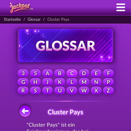
Startseite
Glossar
Cluster Pays
3
5
A
B
C
D
E
F
G
H
J
K
L
M
N
P
R
S
T
U
V
W
X
Z
Cluster Pays
"Cluster Pays" ist ein