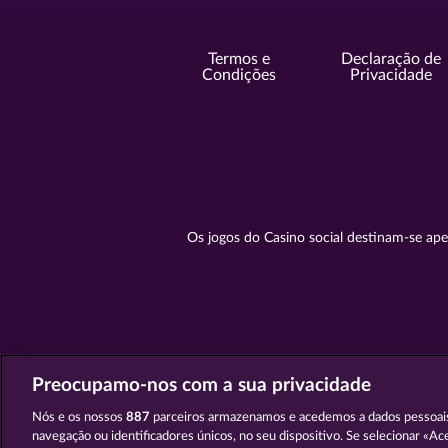
Termos e
Declaração de
Condições
Privacidade
Os jogos do Casino social destinam-se ape
Preocupamo-nos com a sua privacidade
Nós e os nossos
887
parceiros armazenamos e acedemos a dados pessoai
navegação ou identificadores únicos, no seu dispositivo. Se selecionar «Ac