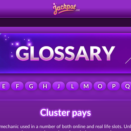
E
F
G
H
J
L
M
O
P
Q
Cluster pays
mechanic used in a number of both online and real life slots. Unl