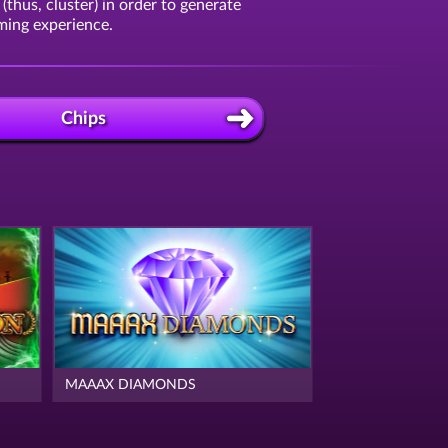
(thus, cluster) in order to generate
ming experience.
Chips
MAAAX DIAMONDS