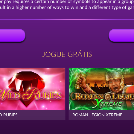
er pay requires a certain number of symbols to appear in a group 
ult in a higher number of ways to win and a different type of ga
JOGUE GRÁTIS
D RUBIES
ROMAN LEGION XTREME