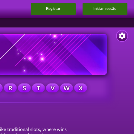
Registar
Iniciar sessão
R
S
T
V
W
X
ike traditional slots, where wins