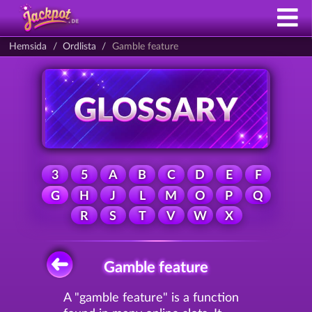
Hemsida
Ordlista
Gamble feature
3
5
A
B
C
D
E
F
G
H
J
L
M
O
P
Q
R
S
T
V
W
X
Gamble feature
A "gamble feature" is a function