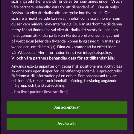
spårningstekniker används för de syften som anges under ”Vi och
våra partners behandlar data för att tillhandahålla”. . Om du väljer
Avvisa alla eller återkallar ditt samtycke inaktiveras de. Om
spårare är inaktiverade kan visst innehåll och vissa annonser som
du ser vara mindre relevanta för dig. Du kan återkomma till denna
TOWER OF POWER
TEXAS TYCOON
meny för att ändra dina val eller återkalla ditt samtycke när som
helst genom att klicka på länken Hantera preferenser längst ned
på webbsidan [eller den flytande ikonen längst ned till vänster på
webbsidan, om tillämpligt]. Dina val kommer att ha effekt inom
vår Webbplats. Mer information finns i vår integritetspolicy.
Vi och våra partners behandlar data för att tillhandahålla:
Användarvillkor
Sekretesspolicy
Avtryck
Använda exakta uppgifter om geografisk positionering. Aktivt läsa
av enhetens egenskaper för identifieringsändamål. Lagra och/eller
Om Företaget
FAQ
Ordlista
få åtkomst till information på en enhet. Personanpassad reklam
och innehåll, reklam- och innehållsmätning, forskning angående
målgrupp och tjänsteutveckling.
Partnerprogram
Facebook
Lista över partner (leverantörer)
Skicka in en begäran om att ångra köpet
Jag accepterar
Avvisa alla