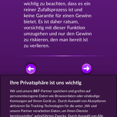
wichtig zu beachten, dass es ein
reiner Zufallsprozess ist und
keine Garantie für einen Gewinn
bietet. Es ist daher ratsam,
vorsichtig mit dieser Funktion
umzugehen und nur den Gewinn
zu riskieren, den man bereit ist
zu verlieren.
Ihre Privatsphäre ist uns wichtig
KOSTENLOS SPIELEN
Wir und unsere
887
-Partner speichern und greifen auf
personenbezogene Daten wie Browserdaten oder eindeutige
Kennungen auf Ihrem Gerät zu . Durch Auswahl von Akzeptieren
aktivieren Sie Tracking-Technologien für die unter „Wir und
unsere Partner verarbeiten Daten, um Ihnen Dienste
bereitzustellen“ aufgeführten Zwecke. Durch Auswahl von Alle