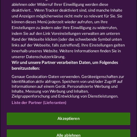
ablehnen oder Widerruf Ihrer Einwilligung werden diese
MYSTIC FORCE
TOWER OF POWER
deaktiviert. . Wenn Tracker deaktiviert sind, sind manche Inhalte
und Anzeigen möglicherweise nicht mehr so ​​relevant für Sie. Sie
können dieses Menü jederzeit wieder aufrufen, um Ihre
Einstellungen zu ändern oder Ihre Einwilligung zu widerrufen,
indem Sie auf den Link Voreinstellungen verwalten am unteren
Rand der Webseite klicken [oder das schwebende Symbol unten
TEXAS TYCOON
BACK TO THE FRUITS
links auf der Webseite, falls zutreffend]. Ihre Einstellungen gelten
innerhalb unseres Website. Weitere Informationen finden Sie in
unserer Datenschutzerklärung.
Wir und unsere Partner verarbeiten Daten, um Folgendes
bereitzustellen:
AGB
Datenschutz
Impressum
Genaue Geolocation-Daten verwenden. Geräteeigenschaften zur
Identifikation aktiv abfragen. Speichern von und/oder Zugriff auf
Informationen auf einem Gerät. Personalisierte Werbung und
Unternehmensseite
FAQ
Glossar
Inhalte, Messung von Werbung und Inhalten,
Zielgruppenforschung und Entwicklung von Dienstleistungen.
Affiliate-Programm
Facebook
Liste der Partner (Lieferanten)
Widerruf einreichen
Akzeptieren
Alle ablehnen