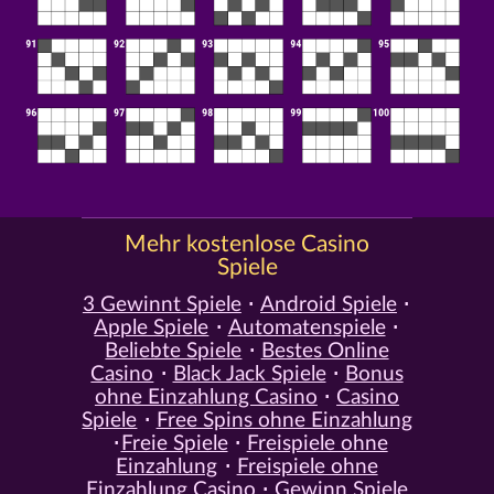
Mehr kostenlose Casino
Spiele
3 Gewinnt Spiele
Android Spiele
Apple Spiele
Automatenspiele
Beliebte Spiele
Bestes Online
Casino
Black Jack Spiele
Bonus
ohne Einzahlung Casino
Casino
Spiele
Free Spins ohne Einzahlung
Freie Spiele
Freispiele ohne
Einzahlung
Freispiele ohne
Einzahlung Casino
Gewinn Spiele