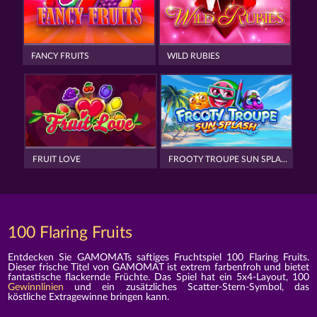
FANCY FRUITS
WILD RUBIES
FRUIT LOVE
FROOTY TROUPE SUN SPLASH
100 Flaring Fruits
Entdecken Sie GAMOMATs saftiges Fruchtspiel 100 Flaring Fruits.
Dieser frische Titel von GAMOMAT ist extrem farbenfroh und bietet
fantastische flackernde Früchte. Das Spiel hat ein 5x4-Layout, 100
Gewinnlinien
und ein zusätzliches Scatter-Stern-Symbol, das
köstliche Extragewinne bringen kann.