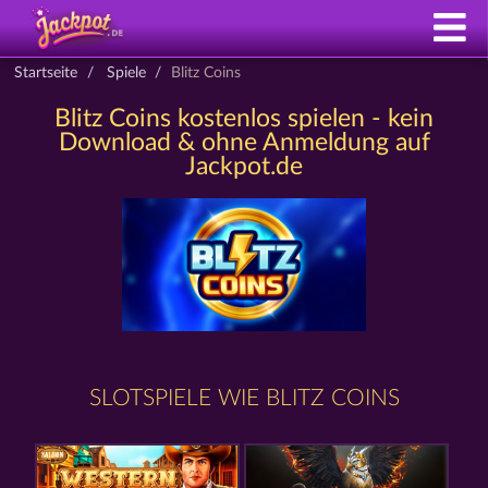
Startseite
Spiele
Blitz Coins
Blitz Coins kostenlos spielen - kein
Download & ohne Anmeldung auf
Jackpot.de
SLOTSPIELE WIE BLITZ COINS