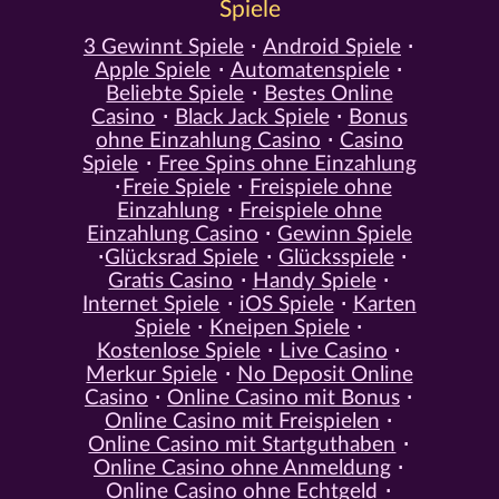
Spiele
3 Gewinnt Spiele
Android Spiele
Apple Spiele
Automatenspiele
Beliebte Spiele
Bestes Online
Casino
Black Jack Spiele
Bonus
ohne Einzahlung Casino
Casino
Spiele
Free Spins ohne Einzahlung
Freie Spiele
Freispiele ohne
Einzahlung
Freispiele ohne
Einzahlung Casino
Gewinn Spiele
Glücksrad Spiele
Glücksspiele
Gratis Casino
Handy Spiele
Internet Spiele
iOS Spiele
Karten
Spiele
Kneipen Spiele
Kostenlose Spiele
Live Casino
Merkur Spiele
No Deposit Online
Casino
Online Casino mit Bonus
Online Casino mit Freispielen
Online Casino mit Startguthaben
Online Casino ohne Anmeldung
Online Casino ohne Echtgeld