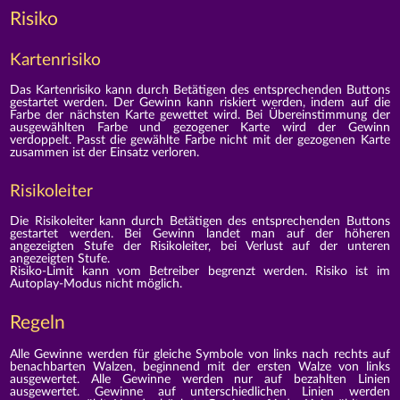
Risiko
Kartenrisiko
Das Kartenrisiko kann durch Betätigen des entsprechenden Buttons
gestartet werden. Der Gewinn kann riskiert werden, indem auf die
Farbe der nächsten Karte gewettet wird. Bei Übereinstimmung der
ausgewählten Farbe und gezogener Karte wird der Gewinn
verdoppelt. Passt die gewählte Farbe nicht mit der gezogenen Karte
zusammen ist der Einsatz verloren.
Risikoleiter
Die Risikoleiter kann durch Betätigen des entsprechenden Buttons
gestartet werden. Bei Gewinn landet man auf der höheren
angezeigten Stufe der Risikoleiter, bei Verlust auf der unteren
angezeigten Stufe.
Risiko-Limit kann vom Betreiber begrenzt werden. Risiko ist im
Autoplay-Modus nicht möglich.
Regeln
Alle Gewinne werden für gleiche Symbole von links nach rechts auf
benachbarten Walzen, beginnend mit der ersten Walze von links
ausgewertet. Alle Gewinne werden nur auf bezahlten Linien
ausgewertet. Gewinne auf unterschiedlichen Linien werden