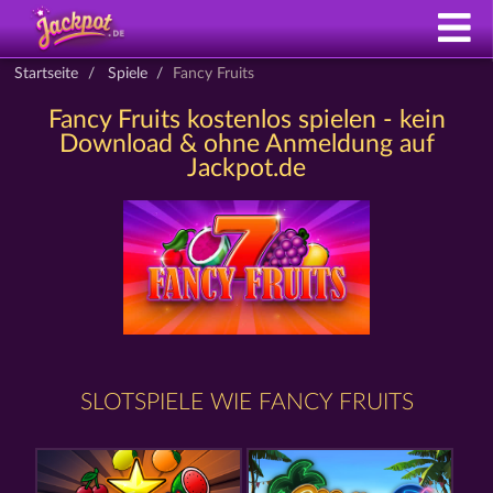
Startseite
Spiele
Fancy Fruits
Fancy Fruits kostenlos spielen - kein
Download & ohne Anmeldung auf
Jackpot.de
SLOTSPIELE WIE FANCY FRUITS