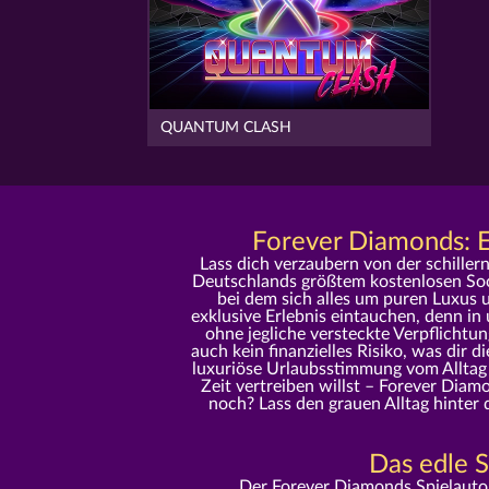
QUANTUM CLASH
Forever Diamonds: 
Lass dich verzaubern von der schiller
Deutschlands größtem kostenlosen Soci
bei dem sich alles um puren Luxus 
exklusive Erlebnis eintauchen, denn i
ohne jegliche versteckte Verpflichtu
auch kein finanzielles Risiko, was dir 
luxuriöse Urlaubsstimmung vom Alltag 
Zeit vertreiben willst – Forever Diamo
noch? Lass den grauen Alltag hinter
Das edle S
Der Forever Diamonds Spielautom