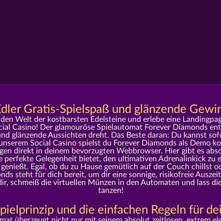
Edler Gratis-Spielspaß und glänzende Gew
nden Welt der kostbarsten Edelsteine und erlebe eine Landingpage
al Casino! Der glamouröse Spielautomat Forever Diamonds entf
und glänzende Aussichten dreht. Das Beste daran: Du kannst sofo
n unserem Social Casino spielst du Forever Diamonds als Demo 
ngen direkt in deinem bevorzugten Webbrowser. Hier gibt es abs
die perfekte Gelegenheit bietet, den ultimativen Adrenalinkick z
genießt. Egal, ob du zu Hause gemütlich auf der Couch chillst
nds steht für dich bereit, um dir eine sonnige, risikofreie Ausz
 dir, schmeiß die virtuellen Münzen in den Automaten und lass d
tanzen!
pielprinzip und die einfachen Regeln für de
at überzeugt nicht nur mit seinem absolut zeitlosen, extrem el