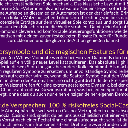
leicht verständlichen Spielmechanik. Das klassische Layout mit 
ahrene Slot-Veteranen als auch absolute Neueinsteiger sofort d
ine Aufgabe an diesem edlen Automaten ist denkbar einfach: B
rsten linken Walze ausgehend ohne Unterbrechung von links nac
otenzielle Erträge auf dein virtuelles Spielkonto aus und sorgt
auf dem Bildschirm um die Wette strahlen. Damit dein Aufenth
r Diamonds clevere und komfortable Steuerungsfunktionen wie d
omatisch mit deinem zuvor festgelegten Einsatz Runde für Runde
zurücklehnen und die glitzernde Action genießen kannst.
rsymbole und die magischen Features für
nz großen Whow-Momente werden bei Forever Diamonds durch d
iel auf ein völlig neues Level katapultieren. Das absolute Highli
er in diesem Slot eine ganz besondere Rolle einnimmt. Als mäch
ren regulären Symbole zu ersetzen, um unvollständige Symbolreih
h aufregender wird es, wenn die Scatter-Symbole auf den Walze
n, in denen der Automat erst so richtig aufdreht. In den Freisp
len Walzenstreifen für eine extrem gesteigerte Dynamik, bei der di
e Chance auf endlose Gewinnsträhnen, was bei jedem Spin für ab
gt, ohne dass du auch nur einen einzigen deiner eigenen Democ
.de Versprechen: 100 % risikofreies Social-Cas
ende Atmosphäre der weltweiten Casino-Metropolen in einer abs
ocial Casino sind, spielst du bei uns ausschließlich mit einer v
n Vorrat nach einer Pechsträhne einmal aufgebraucht sein, ist d
t dich niemals im Trockenen sitzen! Drehe alle zwei Stunden vö