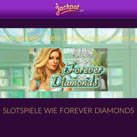
nlos spielen - kein Download & ohne A
SLOTSPIELE WIE FOREVER DIAMONDS