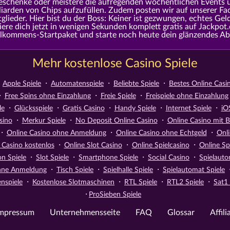
Geschenke oder meistere die aufregenden wöchentlichen Events
iarden von Chips aufzufüllen. Zudem posten wir auf unserer Fa
ieder. Hier bist du der Boss: Keiner ist gezwungen, echtes Geld 
iere dich jetzt in wenigen Sekunden komplett gratis auf Jackpot.
Willkommens-Startpaket und starte noch heute dein glänzendes 
Mehr kostenlose Casino Spiele
Apple Spiele
Automatenspiele
Beliebte Spiele
Bestes Online Casi
Free Spins ohne Einzahlung
Freie Spiele
Freispiele ohne Einzahlung
le
Glücksspiele
Gratis Casino
Handy Spiele
Internet Spiele
iO
sino
Merkur Spiele
No Deposit Online Casino
Online Casino mit 
Online Casino ohne Anmeldung
Online Casino ohne Echtgeld
Onli
 Casino kostenlos
Online Slot Casino
Online Spielcasino
Online Spi
on Spiele
Slot Spiele
Smartphone Spiele
Social Casino
Spielauto
ohne Anmeldung
Tisch Spiele
Spielhalle Spiele
Spielautomat Spiele
nspiele
Kostenlose Slotmaschinen
RTL Spiele
RTL2 Spiele
Sat1 
ProSieben Spiele
mpressum
Unternehmensseite
FAQ
Glossar
Affil