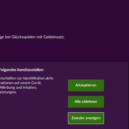
ge bei Glücksspielen mit Geldeinsatz.
olgendes bereitzustellen:
chaften zur Identifikation aktiv
mationen auf einem Gerät.
Akzeptieren
 Werbung und Inhalten,
eistungen.
Alle ablehnen
Zwecke anzeigen