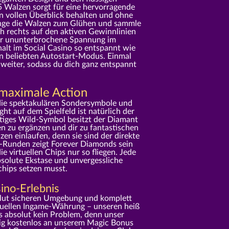
5 Walzen sorgt für eine hervorragende
en vollen Überblick behalten und ohne
ringe die Walzen zum Glühen und sammle
h rechts auf den aktiven Gewinnlinien
 für ununterbrochene Spannung im
alt im Social Casino so entspannt wie
en beliebten Autostart-Modus. Einmal
 weiter, sodass du dich ganz entspannt
 maximale Action
ie spektakulären Sondersymbole und
ght auf dem Spielfeld ist natürlich der
tiges Wild-Symbol besitzt der Diamant
en zu ergänzen und dir zu fantastischen
n einlaufen, denn sie sind der direkte
iel-Runden zeigt Forever Diamonds sein
e virtuellen Chips nur so fliegen. Jede
solute Ekstase und unvergessliche
hips setzen musst.
ino-Erlebnis
olut sicheren Umgebung und komplett
irtuellen Ingame-Währung – unseren heiß
as absolut kein Problem, denn unser
llig kostenlos an unserem Magic Bonus