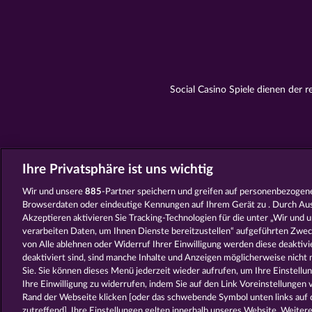
Social Casino Spiele dienen der r
Ihre Privatsphäre ist uns wichtig
Wir und unsere
885
-Partner speichern und greifen auf personenbezogen
Browserdaten oder eindeutige Kennungen auf Ihrem Gerät zu . Durch Au
Akzeptieren aktivieren Sie Tracking-Technologien für die unter „Wir und 
verarbeiten Daten, um Ihnen Dienste bereitzustellen“ aufgeführten Zwe
von Alle ablehnen oder Widerruf Ihrer Einwilligung werden diese deaktivi
deaktiviert sind, sind manche Inhalte und Anzeigen möglicherweise nicht me
Sie. Sie können dieses Menü jederzeit wieder aufrufen, um Ihre Einstellu
Ihre Einwilligung zu widerrufen, indem Sie auf den Link Voreinstellungen
Rand der Webseite klicken [oder das schwebende Symbol unten links auf d
zutreffend]. Ihre Einstellungen gelten innerhalb unseres Website. Weiter