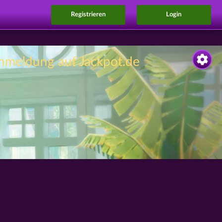
Registrieren
Login
nmeldung auf Jackpot.de