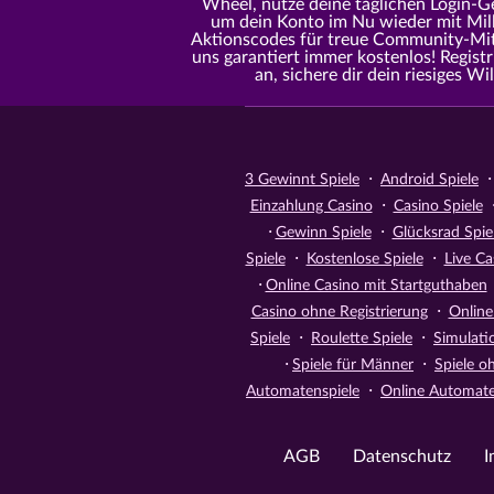
Wheel, nutze deine täglichen Login-
um dein Konto im Nu wieder mit Mill
Aktionscodes für treue Community-Mitgl
uns garantiert immer kostenlos! Registr
an, sichere dir dein riesiges 
3 Gewinnt Spiele
Android Spiele
Einzahlung Casino
Casino Spiele
Gewinn Spiele
Glücksrad Spie
Spiele
Kostenlose Spiele
Live Ca
Online Casino mit Startguthaben
Casino ohne Registrierung
Online
Spiele
Roulette Spiele
Simulati
Spiele für Männer
Spiele 
Automatenspiele
Online Automate
AGB
Datenschutz
I