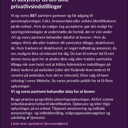
privatlivsindstillinger
Vi og vores
887
partnere gemmer og får adgang til
personoplysninger, f.eks. browserdata eller unikke identifikatorer,
på din enhed . Hvis du vælger Jeg accepterer, gør det muligt for
RAMSES BOOK
FANCY FRUITS
sporingsteknologier at understøtte de formål, der er vist under
»Vi og vores partnere behandler datafor at levere«. Hvis du
vælger Afvis alle eller trækker dit samtykke tilbage, deaktiveres
de. Hvis trackere er deaktiveret, er noget indhold og annoncer, du
ser, muligvis ikke så relevant for dig. Du kan til enhver tid få vist
denne menu igen for at ændre dine valg eller trække samtykke
EXPLODIAC MAXI PLAY
KING OF THE JUNGLE
tilbage når som helst ved at klikke Administrer indstillinger på
linket nederst på websiden [eller det flydende ikon nederst til
venstre på websiden, hvis det er relevant]. Dine valg vil have
virkning i vores Website. Se vores privatliv politik for at få flere
oplysninger.
Vi og vores partnere behandler data for at levere:
Vilkår og betingelser
Datasikkerhed
Bruge præcise geografiske placeringsoplysninger. Aktivt scanne
enhedskarakteristika til identifikation. Opbevare og/eller tilgå
Kontakt
Virksomhed
FAQ
Ordliste
oplysninger på en enhed. Tilpasset annoncering og indhold,
annoncerings- og indholdsmåling, målgruppeundersøgelser og
udvikling af tjenester.
Tilsluttet program
Facebook
Liste over partnere (leverandører)