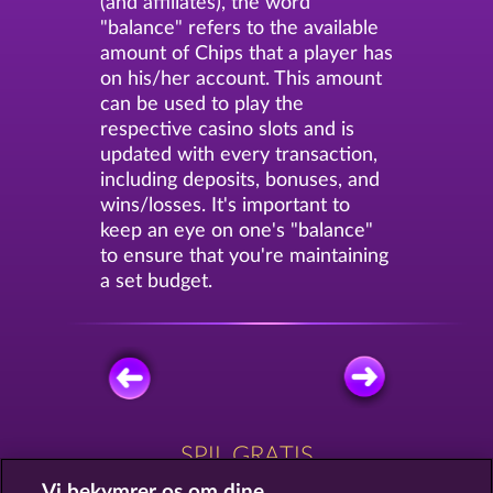
(and affiliates), the word
"balance" refers to the available
amount of Chips that a player has
on his/her account. This amount
can be used to play the
respective casino slots and is
updated with every transaction,
including deposits, bonuses, and
wins/losses. It's important to
keep an eye on one's "balance"
to ensure that you're maintaining
a set budget.
SPIL GRATIS
Vi bekymrer os om dine