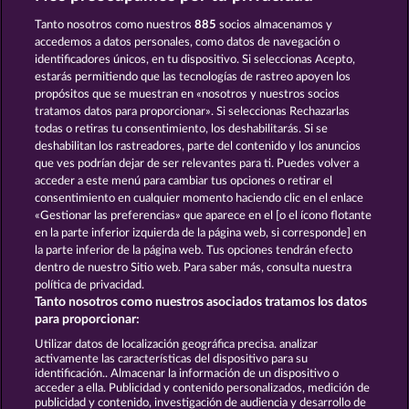
Tanto nosotros como nuestros
885
socios almacenamos y
accedemos a datos personales, como datos de navegación o
identificadores únicos, en tu dispositivo. Si seleccionas Acepto,
estarás permitiendo que las tecnologías de rastreo apoyen los
RAMSES BOOK
FANCY FRUITS
propósitos que se muestran en «nosotros y nuestros socios
tratamos datos para proporcionar». Si seleccionas Rechazarlas
todas o retiras tu consentimiento, los deshabilitarás. Si se
deshabilitan los rastreadores, parte del contenido y los anuncios
que ves podrían dejar de ser relevantes para ti. Puedes volver a
acceder a este menú para cambiar tus opciones o retirar el
EXPLODIAC MAXI PLAY
KING OF THE JUNGLE
consentimiento en cualquier momento haciendo clic en el enlace
«Gestionar las preferencias» que aparece en el [o el ícono flotante
en la parte inferior izquierda de la página web, si corresponde] en
la parte inferior de la página web. Tus opciones tendrán efecto
dentro de nuestro Sitio web. Para saber más, consulta nuestra
política de privacidad.
Términos y condiciones
Tanto nosotros como nuestros asociados tratamos los datos
para proporcionar:
Declaración de privacidad
Aviso Legal
Utilizar datos de localización geográfica precisa. analizar
activamente las características del dispositivo para su
identificación.. Almacenar la información de un dispositivo o
Empresa
FAQ
Glosario
acceder a ella. Publicidad y contenido personalizados, medición de
publicidad y contenido, investigación de audiencia y desarrollo de