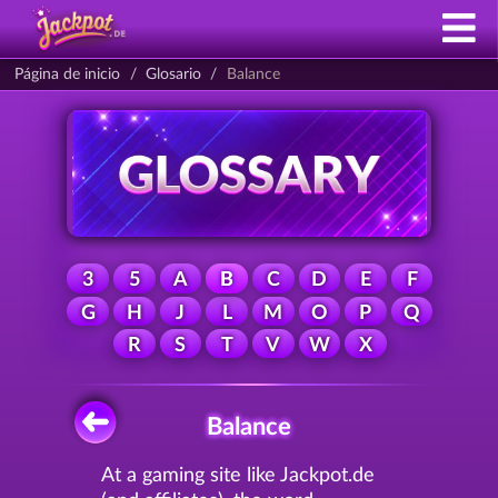
Página de inicio
Glosario
Balance
3
5
A
B
C
D
E
F
G
H
J
L
M
O
P
Q
R
S
T
V
W
X
Balance
At a gaming site like Jackpot.de