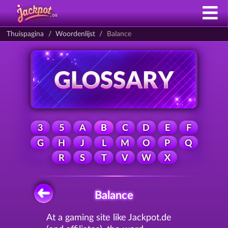
Thuispagina
Woordenlijst
Balance
3
5
A
B
C
D
E
F
G
H
J
L
M
O
P
Q
R
S
T
V
W
X
Balance
At a gaming site like Jackpot.de