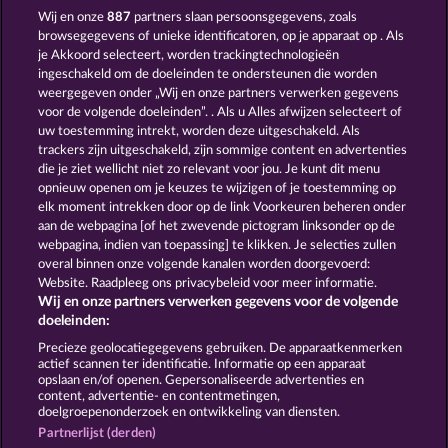
Wij en onze
887
partners slaan persoonsgegevens, zoals
browsegegevens of unieke identificatoren, op je apparaat op . Als
je Akkoord selecteert, worden trackingtechnologieën
ingeschakeld om de doeleinden te ondersteunen die worden
weergegeven onder „Wij en onze partners verwerken gegevens
RAMSES BOOK
FANCY FRUITS
voor de volgende doeleinden”. . Als u Alles afwijzen selecteert of
uw toestemming intrekt, worden deze uitgeschakeld. Als
trackers zijn uitgeschakeld, zijn sommige content en advertenties
die je ziet wellicht niet zo relevant voor jou. Je kunt dit menu
opnieuw openen om je keuzes te wijzigen of je toestemming op
elk moment intrekken door op de link Voorkeuren beheren onder
EXPLODIAC MAXI PLAY
KING OF THE JUNGLE
aan de webpagina [of het zwevende pictogram linksonder op de
webpagina, indien van toepassing] te klikken. Je selecties zullen
overal binnen onze volgende kanalen worden doorgevoerd:
Website. Raadpleeg ons privacybeleid voor meer informatie.
Wij en onze partners verwerken gegevens voor de volgende
doeleinden:
Algemene voorwaarden
Privacyverklaring
Precieze geolocatiegegevens gebruiken. De apparaatkenmerken
actief scannen ter identificatie. Informatie op een apparaat
Colofon
Bedrijf
FAQ
Woordenlijst
opslaan en/of openen. Gepersonaliseerde advertenties en
content, advertentie- en contentmetingen,
doelgroepenonderzoek en ontwikkeling van diensten.
Partnerprogramma
Facebook
Partnerlijst (derden)