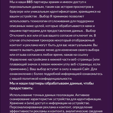
Мы и наши
885
партнеры храним и имеем доступ к
персональным данным, таким как история просмотров в
браузере или уникальным идентификаторам, хранящимся на
вашем устройстве . Выбор Я принимаю позволяет
использовать технологии отслеживания для поддержки
RAMSES BOOK
FANCY FRUITS
описанных ниже целей, которые обрабатываются нами и
нашими партнерами для предоставления данных. . Выбор
Отклонить все или отзыв вашего согласия отключит их. В
случае отключения трекеров некоторый отображаемый
контент и реклама могут быть для вас неактуальными. Вы
можете вызвать данное меню для изменения своего выбора
EXPLODIAC MAXI PLAY
KING OF THE JUNGLE
или отзыва согласия в любое время, нажав на ссылку
Управление настройками в нижней части веб-страницы [или
плавающий значок в левом нижнем углу веб-страницы, если
применимо.]. Ваш выбор вступит в силу в нашей Сайт. Для
ознакомления с более подробной информацией ознакомьтесь
с нашей политикой конфиденциальности.
Правила
КОНФИДЕНЦИАЛЬНОСТЬ
Мы и наши партнеры обрабатываем данные, чтобы
предоставить:
О компании
Компания
ЧаВо
Использование точных данных геолокации. Активное
сканирование характеристик устройства для идентификации.
Хранение и (или) доступ к информации на устройстве.
Глоссарий
Партнерская программа
Персонализированная реклама и контент, определение
эффективности рекламы и контента, аналитические сведения