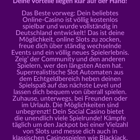
Deine Vorteile liegen klar auf der Hand!
Das Beste vorweg: Dein beliebtes
Online-Casino ist völlig kostenlos
spielbar und wurde vollständig in
Deutschland entwickelt! Das ist deine
Möglichkeit, online Slots zu zocken,
freue dich über ständig wechselnde
Events und ein völlig neues Spielerlebnis.
Zeig’ der Community und den anderen
Spielern, wer den längsten Atem hat.
Superrealistische Slot Automaten aus
dem Echtgeldbereich heben deinen
Spielspaß auf das nächste Level und
lassen dich bequem von überall spielen.
Zuhause, unterwegs, bei Freunden oder
im Urlaub. Die Möglichkeiten sind
unbegrenzt! Dein Social Casino bietet
die unendlich viele Spielrunde! Kämpfe
täglich um den Jackpot bei einer Vielzahl
von Slots und messe dich auch in
klassischen Casinospielen wie Blackjack,