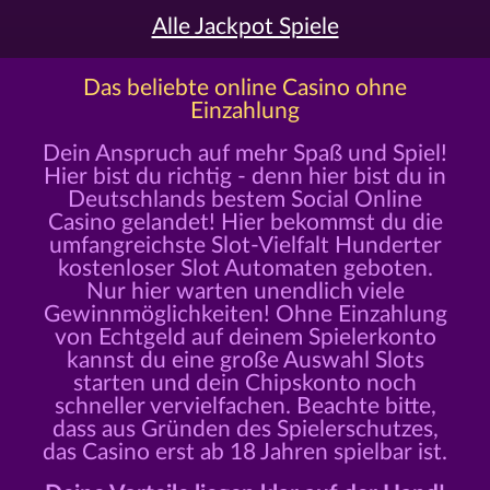
Alle Jackpot Spiele
Das beliebte online Casino ohne
Einzahlung
Dein Anspruch auf mehr Spaß und Spiel!
Hier bist du richtig - denn hier bist du in
Deutschlands bestem Social Online
Casino gelandet! Hier bekommst du die
umfangreichste Slot-Vielfalt Hunderter
kostenloser Slot Automaten geboten.
Nur hier warten unendlich viele
Gewinnmöglichkeiten! Ohne Einzahlung
von Echtgeld auf deinem Spielerkonto
kannst du eine große Auswahl Slots
starten und dein Chipskonto noch
schneller vervielfachen. Beachte bitte,
dass aus Gründen des Spielerschutzes,
das Casino erst ab 18 Jahren spielbar ist.