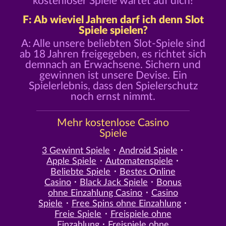
kostenloser Spiele wartet auf dich!
F: Ab wieviel Jahren darf ich denn Slot
Spiele spielen?
A: Alle unsere beliebten Slot-Spiele sind
ab 18 Jahren freigegeben, es richtet sich
demnach an Erwachsene. Sichern und
gewinnen ist unsere Devise. Ein
Spielerlebnis, dass den Spielerschutz
noch ernst nimmt.
Mehr kostenlose Casino
Spiele
3 Gewinnt Spiele
Android Spiele
Apple Spiele
Automatenspiele
Beliebte Spiele
Bestes Online
Casino
Black Jack Spiele
Bonus
ohne Einzahlung Casino
Casino
Spiele
Free Spins ohne Einzahlung
Freie Spiele
Freispiele ohne
Einzahlung
Freispiele ohne